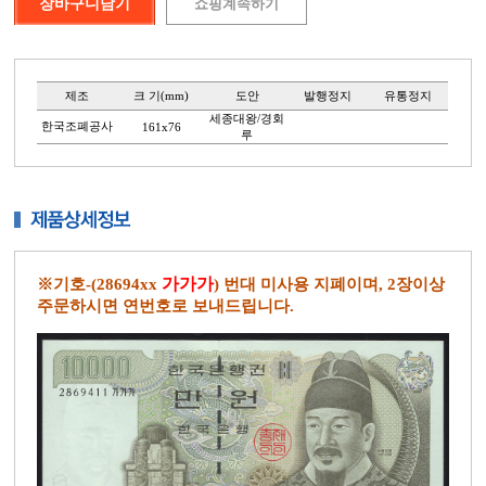
제조
크 기(mm)
도안
발행정지
유통정지
세종대왕/경회
한국조폐공사
161x76
루
가가가
※기호-(28694xx
) 번대 미사용 지폐이며, 2장이상
주문하시면 연번호로 보내드립니다.