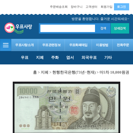
주문배송조회
장바구니
고객센터
회원가입
로그인
방문을 환영합니다. 즐거운 시간되세요~
우표사랑소개
우표관련정보
우표화폐매입
이용방법
전화주문
우표
지폐
주화
엽서
외국우표
기타
홈
>
지폐
>
현행한국은행(73년~현재)
>
마5차 10,000원권