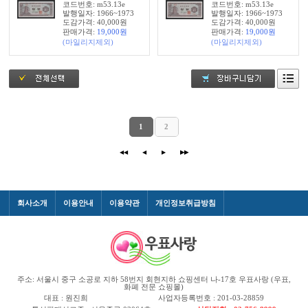
코드번호: m53.13e
코드번호: m53.13e
발행일자: 1966~1973
발행일자: 1966~1973
도감가격: 40,000원
도감가격: 40,000원
판매가격:
19,000
원
판매가격:
19,000
원
(마일리지제외)
(마일리지제외)
1
2
◀◀
◀
▶
▶▶
회사소개
이용안내
이용약관
개인정보취급방침
주소: 서울시 중구 소공로 지하 58번지 회현지하 쇼핑센터 나-17호 우표사랑 (우표,
화폐 전문 쇼핑몰)
대표 : 원진희
사업자등록번호 : 201-03-28859