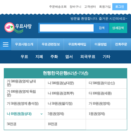
주문배송조회
장바구니
고객센터
회원가입
로그인
방문을 환영합니다. 즐거운 시간되세요~
우표사랑소개
우표관련정보
우표화폐매입
이용방법
전화주문
우표
지폐
주화
엽서
외국우표
기타
현행한국은행(62년~73년)
가 500원권(영제 남대
나 500원권(남대문)
다 500원권(이순신)
문)
가 100원권(영제 독립
나 100원권(경회루)
다 100원권(세종)
문)
가 50원권(영제 총석정)
나 50원권(팔각정)
가 10원권(영제)
나 10원권(첨성대)
5원권(영제)
1원권(영제)
50전권
10전권