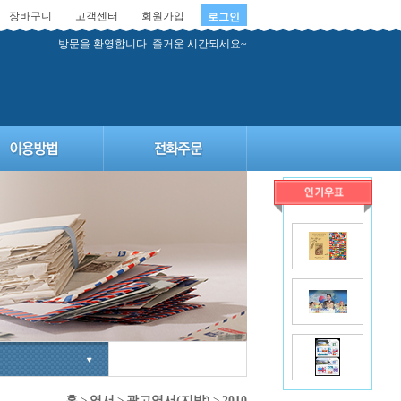
장바구니
고객센터
회원가입
로그인
방문을 환영합니다. 즐거운 시간되세요~
홈
>
엽서
>
광고엽서(지방)
>
2010