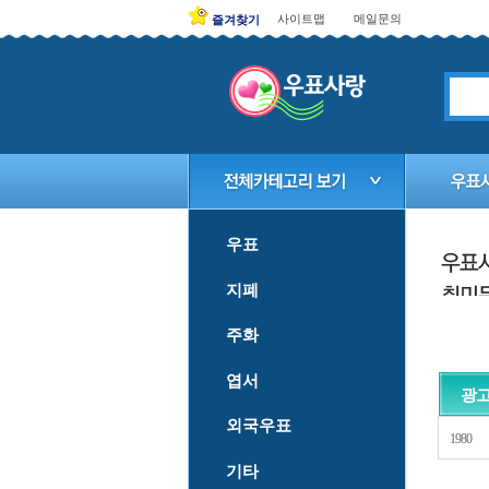
사이트맵
메일문의
즐겨찾기
우표
지폐
주화
엽서
광고
외국우표
1980
기타