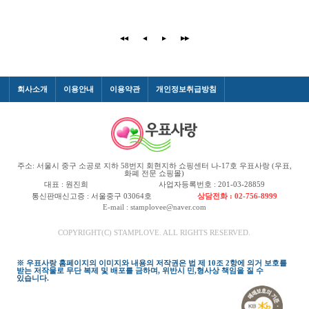
◀◀
◀
▶
▶▶
회사소개
이용안내
이용약관
개인정보취급방침
주소: 서울시 중구 소공로 지하 58번지 회현지하 쇼핑센터 나-17호 우표사랑 (우표,
화폐 전문 쇼핑몰)
대표 : 원진희
사업자등록번호 : 201-03-28859
통신판매신고증 : 서울중구 03064호
상담전화 : 02-756-8999
E-mail : stamplovee@naver.com
COPYRIGHT(C) STAMPLOVE. ALL RIGHTS RESERVED.
※ 우표사랑 홈페이지의 이미지와 내용의 저작권은 법 제 10조 2항에 의거 보호를
받는 저작물로 무단 복제 및 배포를 금하며, 위반시 민,형사상 책임을 질 수
있습니다.