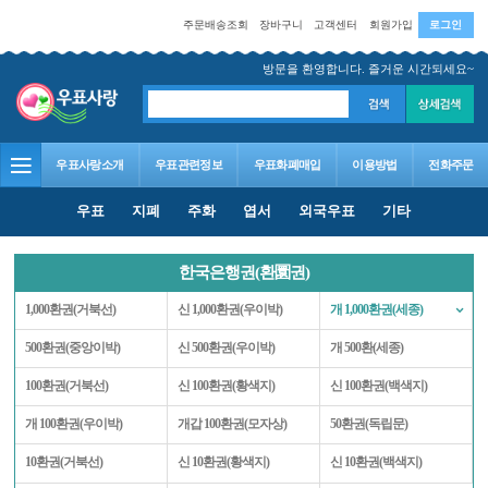
주문배송조회
장바구니
고객센터
회원가입
로그인
방문을 환영합니다. 즐거운 시간되세요~
우표사랑소개
우표관련정보
우표화폐매입
이용방법
전화주문
우표
지폐
주화
엽서
외국우표
기타
한국은행권(환圜권)
1,000환권(거북선)
신 1,000환권(우이박)
개 1,000환권(세종)
500환권(중앙이박)
신 500환권(우이박)
개 500환(세종)
100환권(거북선)
신 100환권(황색지)
신 100환권(백색지)
개 100환권(우이박)
개갑 100환권(모자상)
50환권(독립문)
10환권(거북선)
신 10환권(황색지)
신 10환권(백색지)