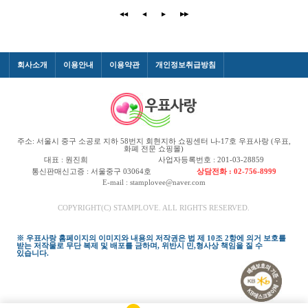
◀◀
◀
▶
▶▶
회사소개
이용안내
이용약관
개인정보취급방침
주소: 서울시 중구 소공로 지하 58번지 회현지하 쇼핑센터 나-17호 우표사랑 (우표,
화폐 전문 쇼핑몰)
대표 : 원진희
사업자등록번호 : 201-03-28859
통신판매신고증 : 서울중구 03064호
상담전화 : 02-756-8999
E-mail : stamplovee@naver.com
COPYRIGHT(C) STAMPLOVE. ALL RIGHTS RESERVED.
※ 우표사랑 홈페이지의 이미지와 내용의 저작권은 법 제 10조 2항에 의거 보호를
받는 저작물로 무단 복제 및 배포를 금하며, 위반시 민,형사상 책임을 질 수
있습니다.