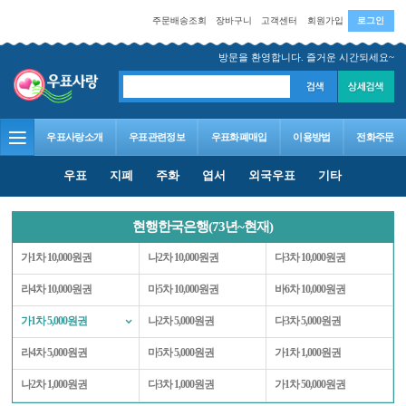
주문배송조회
장바구니
고객센터
회원가입
로그인
방문을 환영합니다. 즐거운 시간되세요~
우표사랑소개
우표관련정보
우표화폐매입
이용방법
전화주문
우표
지폐
주화
엽서
외국우표
기타
현행한국은행(73년~현재)
가1차 10,000원권
나2차 10,000원권
다3차 10,000원권
라4차 10,000원권
마5차 10,000원권
바6차 10,000원권
가1차 5,000원권
나2차 5,000원권
다3차 5,000원권
라4차 5,000원권
마5차 5,000원권
가1차 1,000원권
나2차 1,000원권
다3차 1,000원권
가1차 50,000원권