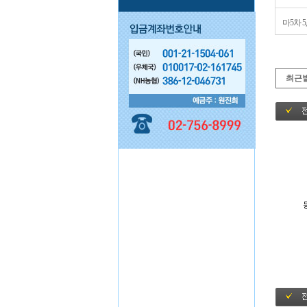
마5차 5
최근