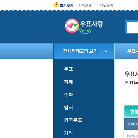
사이트맵
메일문의
즐겨찾기
우표
지폐
주화
엽서
현행
외국우표
가1차 1
기타
바6차 1