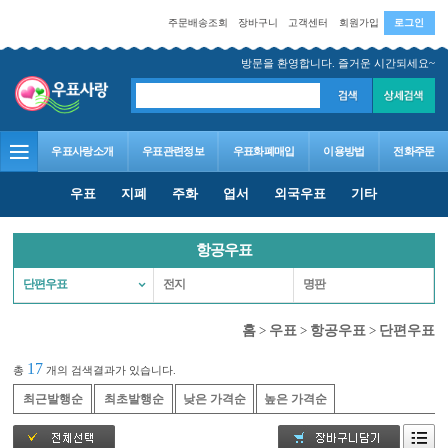
주문배송조회
장바구니
고객센터
회원가입
로그인
방문을 환영합니다. 즐거운 시간되세요~
우표사랑소개
우표관련정보
우표화폐매입
이용방법
전화주문
우표
지폐
주화
엽서
외국우표
기타
항공우표
단편우표
전지
명판
홈
>
우표
>
항공우표
>
단편우표
17
총
개의 검색결과가 있습니다.
최근발행순
최초발행순
낮은 가격순
높은 가격순