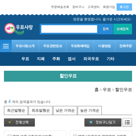
주문배송조회
장바구니
고객센터
회원가입
로그인
방문을 환영합니다. 즐거운 시간되세요~
우표사랑소개
우표관련정보
우표화폐매입
이용방법
전화주문
우표
지폐
주화
엽서
외국우표
기타
할인우표
홈
>
우표
>
할인우표
4
총
개의 검색결과가 있습니다.
최근발행순
최초발행순
낮은 가격순
높은 가격순