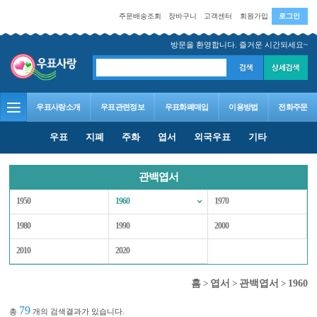
주문배송조회
장바구니
고객센터
회원가입
로그인
방문을 환영합니다. 즐거운 시간되세요~
우표사랑소개
우표관련정보
우표화폐매입
이용방법
전화주문
우표
지폐
주화
엽서
외국우표
기타
관백엽서
1950
1960
1970
1980
1990
2000
2010
2020
홈
>
엽서
>
관백엽서
>
1960
79
총
개의 검색결과가 있습니다.