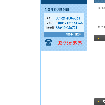
마5차 5
최근