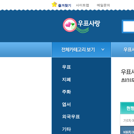
사이트맵
메일문의
즐겨찾기
우표
지폐
주화
엽서
현행
외국우표
가1차 1
기타
바6차 1