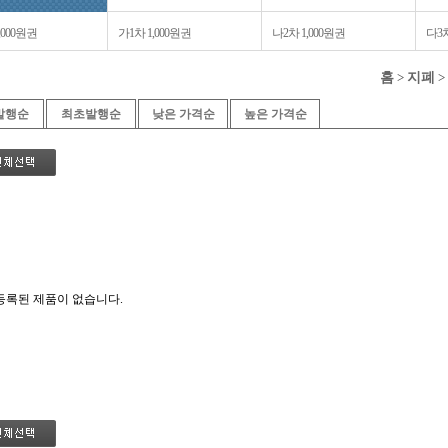
,000원권
가1차 1,000원권
나2차 1,000원권
다3차
홈
>
지폐
>
발행순
최초발행순
낮은 가격순
높은 가격순
등록된 제품이 없습니다.