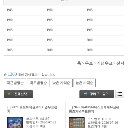
1945
1950
1955
1960
1965
1970
1975
1980
1985
1990
1995
2000
2005
2010
2020
홈
>
우표
>
기념우표
>
전지
1300
총
개의 검색결과가 있습니다.
최근발행순
최초발행순
낮은 가격순
높은 가격순
2026 로보트태권브이기념우표전
2026 제48차유네스코세계유산위
지
원회기념우표전지
코드번호: fs1197
코드번호: fs1196
발행일자: 2026-07-29
발행일자: 2026-07-16
도감가격: 0원
도감가격: 0원