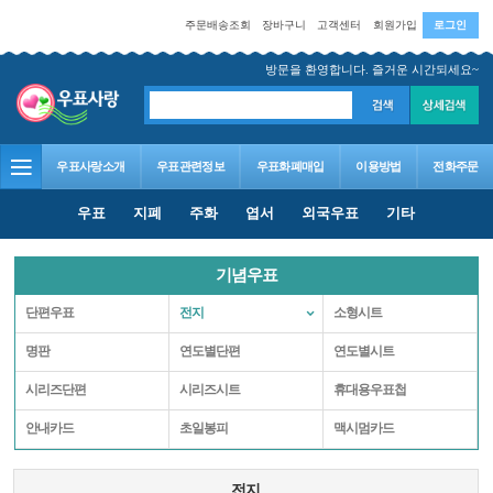
주문배송조회
장바구니
고객센터
회원가입
로그인
방문을 환영합니다. 즐거운 시간되세요~
우표사랑소개
우표관련정보
우표화폐매입
이용방법
전화주문
우표
지폐
주화
엽서
외국우표
기타
기념우표
단편우표
전지
소형시트
명판
연도별단편
연도별시트
시리즈단편
시리즈시트
휴대용우표첩
안내카드
초일봉피
맥시멈카드
전지