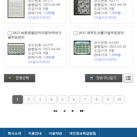
코드번호: fs1172
코드번호: fs1171
발행일자: 2025-05-08
발행일자: 2025-04-18
도감가격: 0원
도감가격: 0원
판매가격:
7,500
원
판매가격:
7,500
원
(마일리지제외)
(마일리지제외)
2025 보문관광단지지정50주년기
2025 제주도오름기념우표전지
념우표전지
코드번호: fs1169
코드번호: fs1170
발행일자: 2025-03-20
발행일자: 2025-04-04
도감가격: 0원
도감가격: 0원
판매가격:
7,500
원
판매가격:
7,000
원
(마일리지제외)
(마일리지제외)
1
2
3
4
5
6
7
8
9
10
◀◀
◀
▶
▶▶
회사소개
이용안내
이용약관
개인정보취급방침