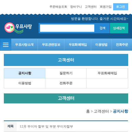
주문배송조회
장바구니
고객센터
회원가입
로그인
방문을 환영합니다. 즐거운 시간되세요~
우표사랑소개
우표관련정보
우표화폐매입
이용방법
전화주문
고객센터
홈
>
고객센터
>
공지사항
제목
12月 무이자 할부 및 부분 무이자할부